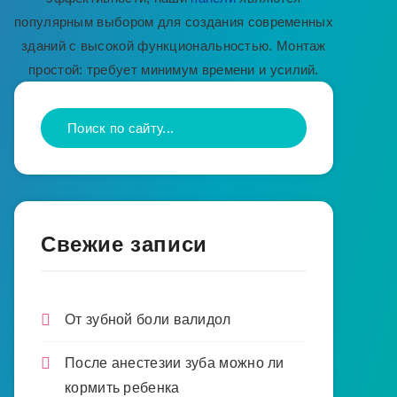
популярным выбором для создания современных
зданий с высокой функциональностью. Монтаж
простой: требует минимум времени и усилий.
Свежие записи
От зубной боли валидол
После анестезии зуба можно ли
кормить ребенка