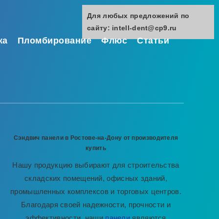
Для любых предложений по
сайту: intell-dent@cp9.ru
ка
Пломбирование
Флюс
Статьи
Сэндвич панели в Ростове-на-Дону от производителя
купить
Нашу продукцию выбирают для строительства
складских помещений, офисных зданий,
промышленных комплексов и торговых центров.
Благодаря своей надежности, прочности и
эффективности, наши
панели
являются